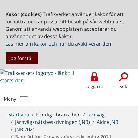
Kakor (cookies)
Trafikverket använder kakor för att
förbättra och anpassa ditt besök på vår webbplats.
Genom att använda webbplatsen accepterar du
användandet av dessa kakor.
Läs mer om kakor och hur du avaktiverar dem
Jag förstår
Logga in
Sök
Meny
Du
Startsida
För dig i branschen
Järnväg
är
Järnvägsnätsbeskrivningen (JNB)
Äldre JNB
här:
JNB 2021
Samråd för Järnvägsnätsbeskrivning 2021