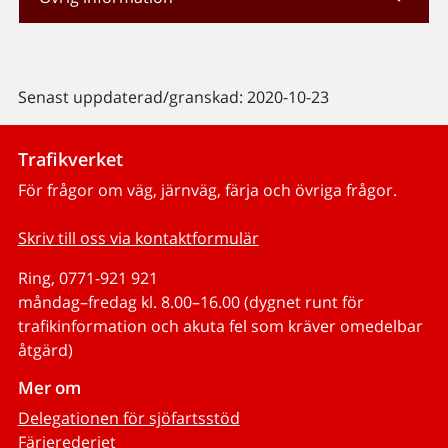
Senast uppdaterad/granskad: 2020-10-23
Trafikverket
För frågor om väg, järnväg, färja och övriga frågor.
Skriv till oss via kontaktformulär
Ring, 0771-921 921
måndag–fredag kl. 8.00–16.00 (dygnet runt för
trafikinformation och akuta fel som kräver omedelbar
åtgärd)
Mer om
Delegationen för sjöfartsstöd
Färjerederiet