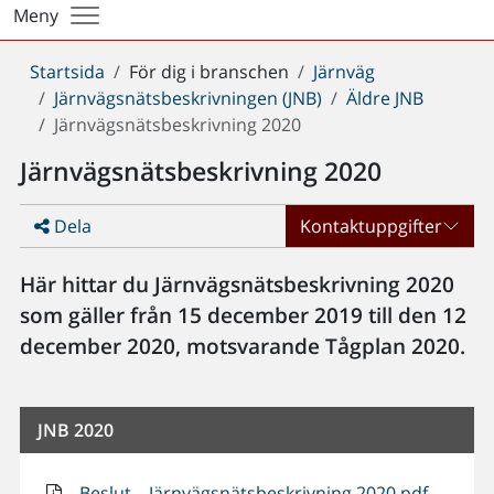
Meny
Du
Startsida
För dig i branschen
Järnväg
är
Järnvägsnätsbeskrivningen (JNB)
Äldre JNB
här:
Järnvägsnätsbeskrivning 2020
Järnvägsnätsbeskrivning 2020
Dela
Kontaktuppgifter
Här hittar du Järnvägsnätsbeskrivning 2020
som gäller från 15 december 2019 till den 12
december 2020, motsvarande Tågplan 2020.
JNB 2020
Beslut – Järnvägsnätsbeskrivning 2020 pdf,