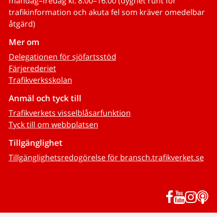
måndag–fredag kl. 8.00–16.00 (dygnet runt för
trafikinformation och akuta fel som kräver omedelbar
åtgärd)
Mer om
Delegationen för sjöfartsstöd
Färjerederiet
Trafikverksskolan
Anmäl och tyck till
Trafikverkets visselblåsarfunktion
Tyck till om webbplatsen
Tillgänglighet
Tillgänglighetsredogörelse för bransch.trafikverket.se
Facebook
YouTub
Inst
P