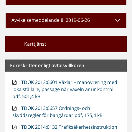
Avvikelsemeddelande 8: 2019-06-26
Karttjänst
Föreskrifter enligt avtalsvillkoren
TDOK 2013:0601 Växlar – manövrering med
lokalställare, passage när växeln är ur kontroll
pdf, 501,4 kB
TDOK 2013:0657 Ordnings- och
skyddsregler för bangårdar pdf, 175,4 kB
TDOK 2014:0132 Trafiksäkerhetsinstruktion