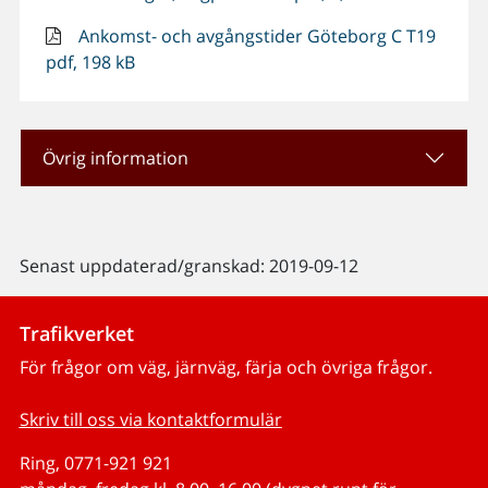
Ankomst- och avgångstider Göteborg C T19
pdf, 198 kB
Övrig information
Senast uppdaterad/granskad: 2019-09-12
Trafikverket
För frågor om väg, järnväg, färja och övriga frågor.
Skriv till oss via kontaktformulär
Ring, 0771-921 921