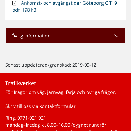
Ankomst- och avgångstider Göteborg C T19
pdf, 198 kB
Övrig information
Senast uppdaterad/granskad: 2019-09-12
Trafikverket
För frågor om väg, järnväg, färja och övriga frågor.
Skriv till oss via kontaktformulär
Ring, 0771-921 921
måndag–fredag kl. 8.00–16.00 (dygnet runt för