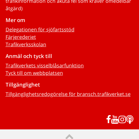
trafikinformation och akuta fel som kräver omedelbar
åtgärd)
Mer om
Delegationen för sjöfartsstöd
Färjerederiet
Trafikverksskolan
Anmäl och tyck till
Trafikverkets visselblåsarfunktion
Tyck till om webbplatsen
Tillgänglighet
Tillgänglighetsredogörelse för bransch.trafikverket.se
Facebook
YouTub
Inst
P
Till sidans topp