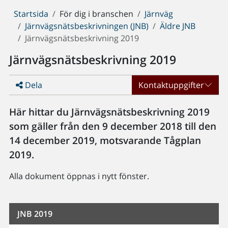
Du
Startsida
För dig i branschen
Järnväg
är
Järnvägsnätsbeskrivningen (JNB)
Äldre JNB
här:
Järnvägsnätsbeskrivning 2019
Järnvägsnätsbeskrivning 2019
Dela
Kontaktuppgifter
Här hittar du Järnvägsnätsbeskrivning 2019
som gäller från den 9 december 2018 till den
14 december 2019, motsvarande Tågplan
2019.
Alla dokument öppnas i nytt fönster.
JNB 2019