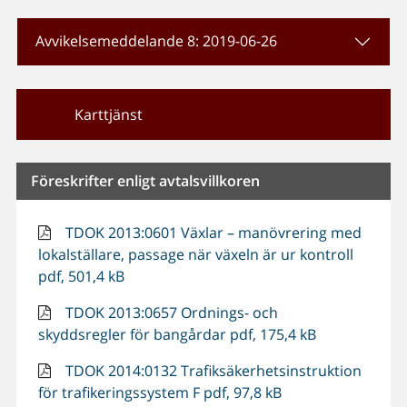
Avvikelsemeddelande 8: 2019-06-26
Karttjänst
Föreskrifter enligt avtalsvillkoren
TDOK 2013:0601 Växlar – manövrering med
lokalställare, passage när växeln är ur kontroll
pdf, 501,4 kB
TDOK 2013:0657 Ordnings- och
skyddsregler för bangårdar pdf, 175,4 kB
TDOK 2014:0132 Trafiksäkerhetsinstruktion
för trafikeringssystem F pdf, 97,8 kB