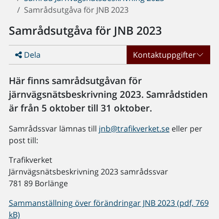
Samrådsutgåva för JNB 2023
Samrådsutgåva för JNB 2023
Dela
Kontaktuppgifter
Här finns samrådsutgåvan för
järnvägsnätsbeskrivning 2023. Samrådstiden
är från 5 oktober till 31 oktober.
Samrådssvar lämnas till
jnb@trafikverket.se
eller per
post till:
Trafikverket
Järnvägsnätsbeskrivning 2023 samrådssvar
781 89 Borlänge
Sammanställning över förändringar JNB 2023 (pdf, 769
kB)