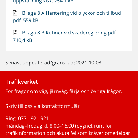
uppställning xlsx, 254,1 kB
Bilaga 8 A Hantering vid olyckor och tillbud
pdf, 559 kB
Bilaga 8 B Rutiner vid skadereglering pdf,
710,4 kB
Senast uppdaterad/granskad: 2021-10-08
Trafikverket
För frågor om väg, järnväg, färja och övriga frågor.
Skriv till oss via kontaktformulär
Ring, 0771-921 921
måndag–fredag kl. 8.00–16.00 (dygnet runt för
trafikinformation och akuta fel som kräver omedelbar