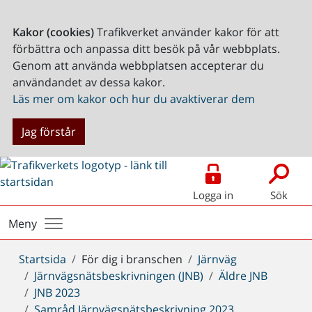
Kakor (cookies)
Trafikverket använder kakor för att
förbättra och anpassa ditt besök på vår webbplats.
Genom att använda webbplatsen accepterar du
användandet av dessa kakor.
Läs mer om kakor och hur du avaktiverar dem
Jag förstår
Logga in
Sök
Meny
Du
Startsida
För dig i branschen
Järnväg
är
Järnvägsnätsbeskrivningen (JNB)
Äldre JNB
här:
JNB 2023
Samråd Järnvägsnätsbeskrivning 2023