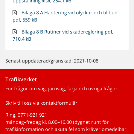
uppställning xlsx, 254,1 kB
Bilaga 8 A Hantering vid olyckor och tillbud
pdf, 559 kB
Bilaga 8 B Rutiner vid skadereglering pdf,
710,4 kB
Senast uppdaterad/granskad: 2021-10-08
Trafikverket
För frågor om väg, järnväg, färja och övriga frågor.
Skriv till oss via kontaktformulär
Ring, 0771-921 921
måndag–fredag kl. 8.00–16.00 (dygnet runt för
trafikinformation och akuta fel som kräver omedelbar