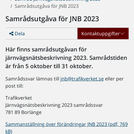
Samrådsutgåva för JNB 2023
Samrådsutgåva för JNB 2023
Dela
Kontaktuppgifter
Här finns samrådsutgåvan för
järnvägsnätsbeskrivning 2023. Samrådstiden
är från 5 oktober till 31 oktober.
Samrådssvar lämnas till
jnb@trafikverket.se
eller per
post till:
Trafikverket
Järnvägsnätsbeskrivning 2023 samrådssvar
781 89 Borlänge
Sammanställning över förändringar JNB 2023 (pdf, 769
kB)