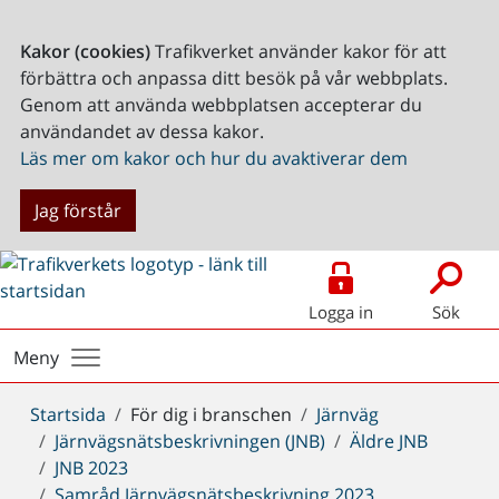
Kakor (cookies)
Trafikverket använder kakor för att
förbättra och anpassa ditt besök på vår webbplats.
Genom att använda webbplatsen accepterar du
användandet av dessa kakor.
Läs mer om kakor och hur du avaktiverar dem
Jag förstår
Logga in
Sök
Meny
Du
Startsida
För dig i branschen
Järnväg
är
Järnvägsnätsbeskrivningen (JNB)
Äldre JNB
här:
JNB 2023
Samråd Järnvägsnätsbeskrivning 2023