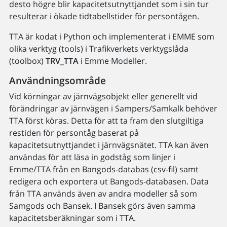
desto högre blir kapacitetsutnyttjandet som i sin tur
resulterar i ökade tidtabellstider för persontågen.
TTA är kodat i Python och implementerat i EMME som
olika verktyg (tools) i Trafikverkets verktygslåda
(toolbox)
TRV_TTA
i Emme Modeller.
Användningsområde
Vid körningar av järnvägsobjekt eller generellt vid
förändringar av järnvägen i Sampers/Samkalk behöver
TTA först köras. Detta för att ta fram den slutgiltiga
restiden för persontåg baserat på
kapacitetsutnyttjandet i järnvägsnätet. TTA kan även
användas för att läsa in godståg som linjer i
Emme/TTA från en Bangods-databas (csv-fil) samt
redigera och exportera ut Bangods-databasen. Data
från TTA används även av andra modeller så som
Samgods och Bansek. I Bansek görs även samma
kapacitetsberäkningar som i TTA.