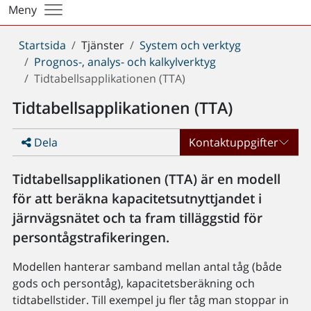
Meny
Du
Startsida
Tjänster
System och verktyg
är
Prognos-, analys- och kalkylverktyg
här:
Tidtabellsapplikationen (TTA)
Tidtabellsapplikationen (TTA)
Dela
Kontaktuppgifter
Tidtabellsapplikationen (TTA) är en modell
för att beräkna kapacitetsutnyttjandet i
järnvägsnätet och ta fram tilläggstid för
persontågstrafikeringen.
Modellen hanterar samband mellan antal tåg (både
gods och persontåg), kapacitetsberäkning och
tidtabellstider. Till exempel ju fler tåg man stoppar in