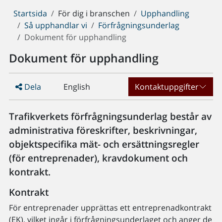
Du
Startsida
För dig i branschen
Upphandling
är
Så upphandlar vi
Förfrågningsunderlag
här:
Dokument för upphandling
Dokument för upphandling
Dela
English
Kontaktuppgifter
Trafikverkets förfrågningsunderlag består av
administrativa föreskrifter, beskrivningar,
objektspecifika mät- och ersättningsregler
(för entreprenader), kravdokument och
kontrakt.
Kontrakt
För entreprenader upprättas ett entreprenadkontrakt
(EK), vilket ingår i förfrågningsunderlaget och anger de