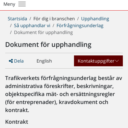
Meny
Du
Startsida
För dig i branschen
Upphandling
är
Så upphandlar vi
Förfrågningsunderlag
här:
Dokument för upphandling
Dokument för upphandling
Dela
English
Kontaktuppgifter
Trafikverkets förfrågningsunderlag består av
administrativa föreskrifter, beskrivningar,
objektspecifika mät- och ersättningsregler
(för entreprenader), kravdokument och
kontrakt.
Kontrakt