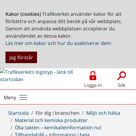
Kakor (cookies)
Trafikverket använder kakor för att
förbättra och anpassa ditt besök på vår webbplats.
Genom att använda webbplatsen accepterar du
användandet av dessa kakor.
Läs mer om kakor och hur du avaktiverar dem
Jag förstår
Logga in
Sök
Meny
Du
Startsida
För dig i branschen
Miljö och hälsa
är
Material och kemiska produkter
här:
Öka takten – kemikalieinformation nu!
Tillhandahåll – information i hela