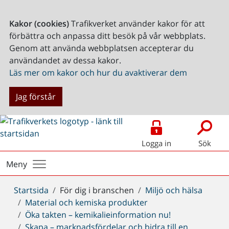
Kakor (cookies)
Trafikverket använder kakor för att
förbättra och anpassa ditt besök på vår webbplats.
Genom att använda webbplatsen accepterar du
användandet av dessa kakor.
Läs mer om kakor och hur du avaktiverar dem
Jag förstår
Logga in
Sök
Meny
Du
Startsida
För dig i branschen
Miljö och hälsa
är
Material och kemiska produkter
här:
Öka takten – kemikalieinformation nu!
Skapa – marknadsfördelar och bidra till en