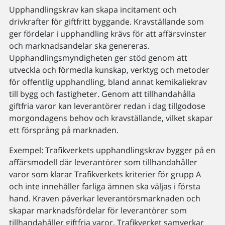
Upphandlingskrav kan skapa incitament och
drivkrafter för giftfritt byggande. Kravställande som
ger fördelar i upphandling krävs för att affärsvinster
och marknadsandelar ska genereras.
Upphandlingsmyndigheten ger stöd genom att
utveckla och förmedla kunskap, verktyg och metoder
för offentlig upphandling, bland annat kemikaliekrav
till bygg och fastigheter. Genom att tillhandahålla
giftfria varor kan leverantörer redan i dag tillgodose
morgondagens behov och kravställande, vilket skapar
ett försprång på marknaden.
Exempel: Trafikverkets upphandlingskrav bygger på en
affärsmodell där leverantörer som tillhandahåller
varor som klarar Trafikverkets kriterier för grupp A
och inte innehåller farliga ämnen ska väljas i första
hand. Kraven påverkar leverantörsmarknaden och
skapar marknadsfördelar för leverantörer som
tillhandahåller giftfria varor. Trafikverket samverkar