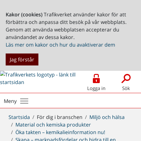
Kakor (cookies)
Trafikverket använder kakor för att
förbättra och anpassa ditt besök på vår webbplats.
Genom att använda webbplatsen accepterar du
användandet av dessa kakor.
Läs mer om kakor och hur du avaktiverar dem
Jag förstår
Logga in
Sök
Meny
Du
Startsida
För dig i branschen
Miljö och hälsa
är
Material och kemiska produkter
här:
Öka takten – kemikalieinformation nu!
Skapa – marknadsfördelar och bidra till en