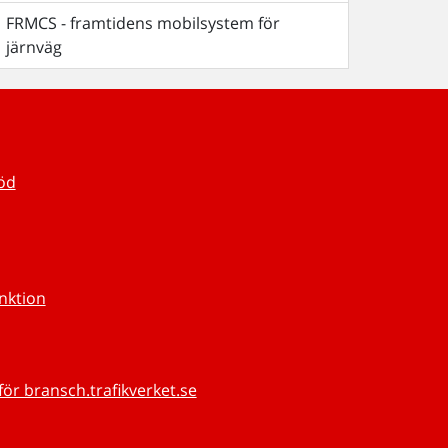
FRMCS - framtidens mobilsystem för
järnväg
töd
unktion
för bransch.trafikverket.se