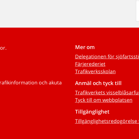
Mer om
or.
Delegationen för sjöfartss
Färjerederiet
Trafikverksskolan
trafikinformation och akuta
Anmäl och tyck till
Trafikverkets visselblåsarf
Tyck till om webbplatsen
Tillgänglighet
Tillgänglighetsredogörelse 