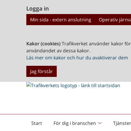
Logga in
Min sida - extern anslutning
Operativ järnv
Kakor (cookies)
Trafikverket använder kakor fö
användandet av dessa kakor.
Läs mer om kakor och hur du avaktiverar dem
Jag förstår
Start
För dig i branschen
Tjänste
Startsida