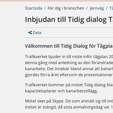
Du
Startsida
För dig i branschen
Järnväg
T
är
Inbjudan till Tidig dialog
här:
Dela
Välkommen till Tidig Dialog för Tågpla
Trafikverket bjuder in till möte inför tågplan 2
denna gång med anledning av den förändrade p
banarbete. Det innebär bland annat att banar
gjordes förra året eftersom de presentatione
Trafikverket kommer på mötet Tidig dialog bl
kapacitetsplaner och banarbetstillägg.
Mötet sker på Skype. De som anmält sig till möte
mötet är stängd, då sista anmälningsdag var 1