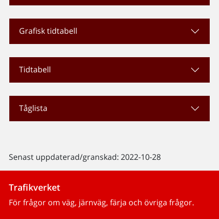
Grafisk tidtabell
Tidtabell
Tåglista
Senast uppdaterad/granskad: 2022-10-28
Trafikverket
För frågor om väg, järnväg, färja och övriga frågor.