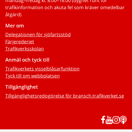
måndag–fredag kl. 8.00–16.00 (dygnet runt för
trafikinformation och akuta fel som kräver omedelbar
åtgärd)
Mer om
Delegationen för sjöfartsstöd
Färjerederiet
Trafikverksskolan
Anmäl och tyck till
Trafikverkets visselblåsarfunktion
Tyck till om webbplatsen
Tillgänglighet
Tillgänglighetsredogörelse för bransch.trafikverket.se
Facebook
YouTub
Inst
P