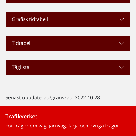
Grafisk tidtabell
Tidtabell
Tåglista
Senast uppdaterad/granskad: 2022-10-28
Trafikverket
För frågor om väg, järnväg, färja och övriga frågor.