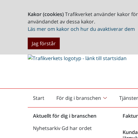
Kakor (cookies)
Trafikverket använder kakor fö
användandet av dessa kakor.
Läs mer om kakor och hur du avaktiverar dem
Jag förstår
Start
För dig i branschen
Tjänste
Startsida
Aktuellt för dig i branschen
Faktur
Nyhetsarkiv Gd har ordet
Kunda
järnvä