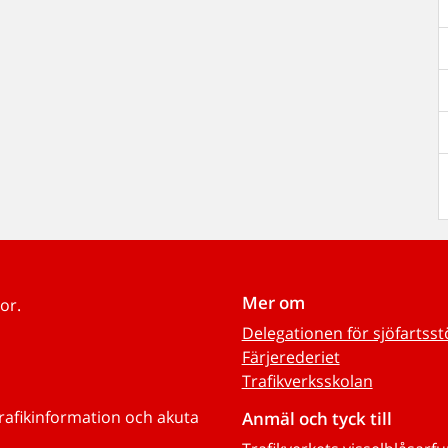
Mer om
or.
Delegationen för sjöfartss
Färjerederiet
Trafikverksskolan
trafikinformation och akuta
Anmäl och tyck till