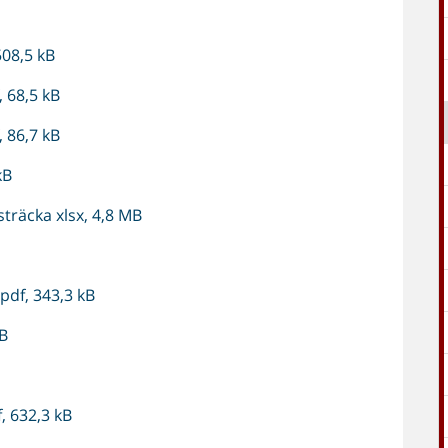
508,5 kB
 68,5 kB
, 86,7 kB
kB
sträcka xlsx, 4,8 MB
pdf, 343,3 kB
MB
, 632,3 kB