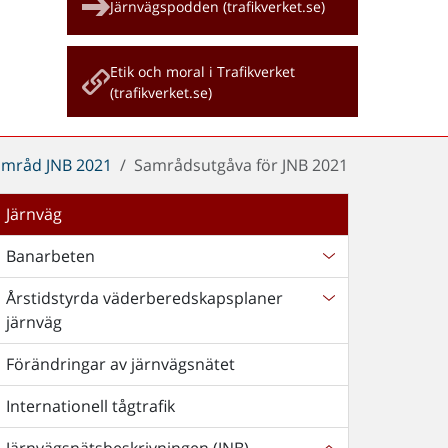
Järnvägspodden (trafikverket.se)
Etik och moral i Trafikverket
(trafikverket.se)
amråd JNB 2021
Samrådsutgåva för JNB 2021
Järnväg
Banarbeten
Årstidstyrda väderberedskapsplaner
järnväg
Förändringar av järnvägsnätet
Internationell tågtrafik