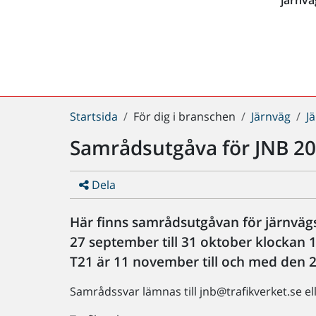
Du
Startsida
För dig i branschen
Järnväg
J
är
Samrådsutgåva för JNB 2
här:
Dela
Här finns samrådsutgåvan för järnväg
27 september till 31 oktober klockan 
T21 är 11 november till och med den 
Samrådssvar lämnas till jnb@trafikverket.se elle