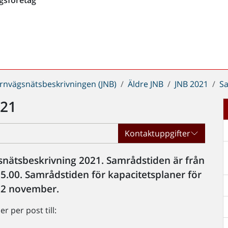
ärnvägsnätsbeskrivningen (JNB)
Äldre JNB
JNB 2021
S
021
Kontaktuppgifter
snätsbeskrivning 2021. Samrådstiden är från
15.00. Samrådstiden för kapacitetsplaner för
22 november.
r per post till: