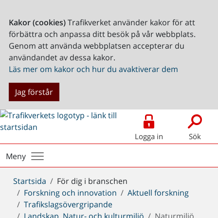
Kakor (cookies)
Trafikverket använder kakor för att
förbättra och anpassa ditt besök på vår webbplats.
Genom att använda webbplatsen accepterar du
användandet av dessa kakor.
Läs mer om kakor och hur du avaktiverar dem
Jag förstår
Logga in
Sök
Meny
Du
Startsida
För dig i branschen
är
Forskning och innovation
Aktuell forskning
här:
Trafikslagsövergripande
Landskap, Natur- och kulturmiljö
Naturmiljö