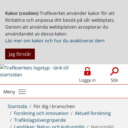
Kakor (cookies)
Trafikverket använder kakor för att
förbättra och anpassa ditt besök på vår webbplats.
Genom att använda webbplatsen accepterar du
användandet av dessa kakor.
Läs mer om kakor och hur du avaktiverar dem
Jag förstår
Logga in
Sök
Meny
Du
Startsida
För dig i branschen
är
Forskning och innovation
Aktuell forskning
här:
Trafikslagsövergripande
Landskap, Natur- och kulturmiljö
Naturmiljö