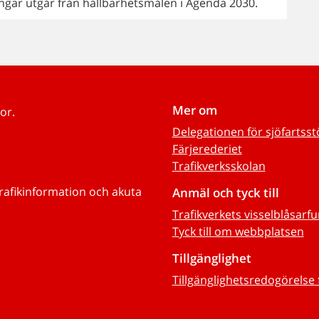
ningar utgår från hållbarhetsmålen i Agenda 2030.
Mer om
or.
Delegationen för sjöfartss
Färjerederiet
Trafikverksskolan
trafikinformation och akuta
Anmäl och tyck till
Trafikverkets visselblåsarf
Tyck till om webbplatsen
Tillgänglighet
Tillgänglighetsredogörelse 