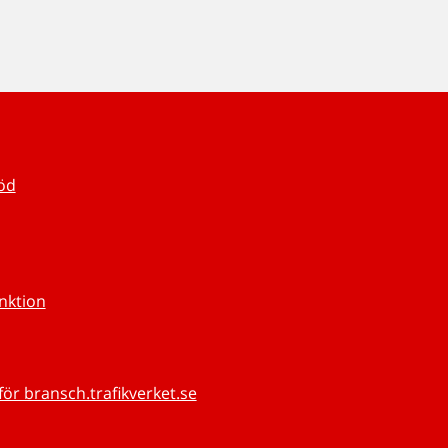
töd
unktion
för bransch.trafikverket.se