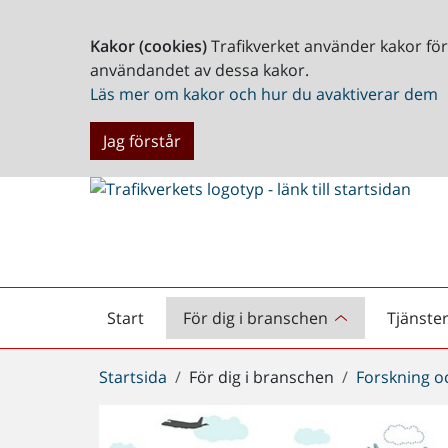
Kakor (cookies)
Trafikverket använder kakor fö
användandet av dessa kakor.
Läs mer om kakor och hur du avaktiverar dem
Jag förstår
Start
För dig i branschen
Tjänste
Startsida
Du
Startsida
För dig i branschen
Forskning o
är
här: