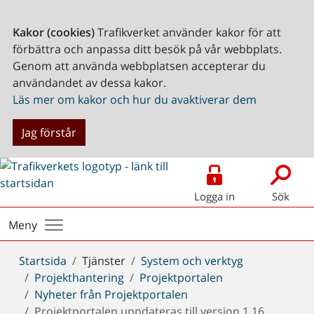
Kakor (cookies)
Trafikverket använder kakor för att
förbättra och anpassa ditt besök på vår webbplats.
Genom att använda webbplatsen accepterar du
användandet av dessa kakor.
Läs mer om kakor och hur du avaktiverar dem
Jag förstår
Logga in
Sök
Meny
Du
Startsida
Tjänster
System och verktyg
är
Projekthantering
Projektportalen
här:
Nyheter från Projektportalen
Projektportalen uppdateras till version 1.16