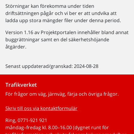
Störningar kan förekomma under tiden
driftsättningen pågår och vi ber er att undvika att
ladda upp stora mängder filer under denna period.
Version 1.16 av Projektportalen innehåller bland annat
buggrättningar samt en del säkerhetshöjande
åtgärder.
Senast uppdaterad/granskad: 2024-08-28
Trafikverket
För frågor om väg, järnväg, färja och övriga frågor.
Skriv till oss via kontaktformulär
Ring, 0771-921 921
måndag–fredag kl. 8.00–16.00 (dygnet runt för