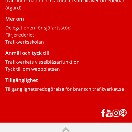
trafikinformation och akuta fel som kräver omedelbar
åtgärd)
Mer om
Delegationen för sjöfartsstöd
Färjerederiet
Trafikverksskolan
Anmäl och tyck till
Trafikverkets visselblåsarfunktion
Tyck till om webbplatsen
Tillgänglighet
Tillgänglighetsredogörelse för bransch.trafikverket.se
Facebook
YouTub
Inst
P
Till sidans topp