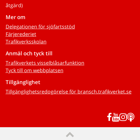
åtgärd)
Mer om
Delegationen för sjöfartsstöd
Färjerederiet
Trafikverksskolan
Anmäl och tyck till
Trafikverkets visselblåsarfunktion
Tyck till om webbplatsen
Tillgänglighet
Tillgänglighetsredogörelse för bransch.trafikverket.se
Facebook
YouTub
Inst
P
Till sidans topp