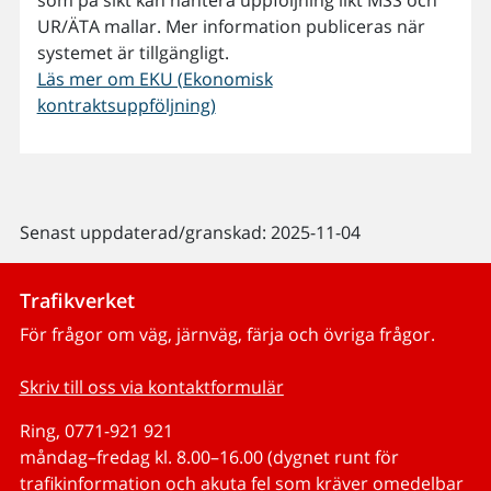
UR/ÄTA mallar. Mer information publiceras när
systemet är tillgängligt.
Läs mer om EKU (Ekonomisk
kontraktsuppföljning)
Senast uppdaterad/granskad: 2025-11-04
Trafikverket
För frågor om väg, järnväg, färja och övriga frågor.
Skriv till oss via kontaktformulär
Ring, 0771-921 921
måndag–fredag kl. 8.00–16.00 (dygnet runt för
trafikinformation och akuta fel som kräver omedelbar