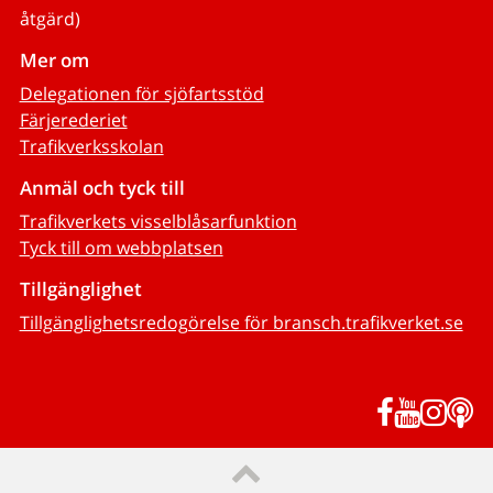
åtgärd)
Mer om
Delegationen för sjöfartsstöd
Färjerederiet
Trafikverksskolan
Anmäl och tyck till
Trafikverkets visselblåsarfunktion
Tyck till om webbplatsen
Tillgänglighet
Tillgänglighetsredogörelse för bransch.trafikverket.se
Facebook
YouTub
Inst
P
Till sidans topp