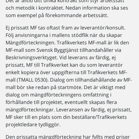
Det är alltid ditt unika kontrakt som styr arbetssätt
och metodik i kontraktet. Nedan information ska ses
som exempel på förekommande arbetssätt.
Ej prissatt MF tas oftast fram av leverantör/konsult.
Följ anvisningarna i mallens stödflik när du skapar
Mängdförteckningen. Trafikverkets MF-mall är lik den
MF-mall som Svensk Byggtjänst tillhandahåller via
Beskrivningsverktyget. Vid leverans av färdig, ej
prissatt, MF till Trafikverket kan du som leverantör
enkelt kopiera över uppgifterna till Trafikverkets MF-
mall (TMALL 0530). Dialog om tillhandahållande av MF-
mall bör ske redan på startmöte. Det är viktigt med
dialog om mängdförteckningens omfattning i
förhållande till projektet, eventuellt skapas flera
mängdförteckningar. Leveransen av färdig, ej prissatt,
MF sker till en plats som din beställare/Trafikverkets
projektledare tydliggör.
Den prissatta mängdförteckning har fyllts med priser