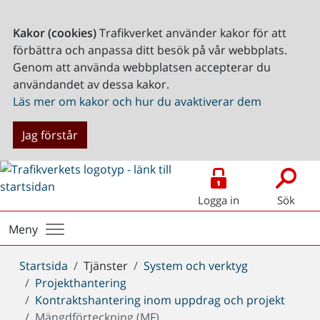
Kakor (cookies)
Trafikverket använder kakor för att
förbättra och anpassa ditt besök på vår webbplats.
Genom att använda webbplatsen accepterar du
användandet av dessa kakor.
Läs mer om kakor och hur du avaktiverar dem
Jag förstår
Logga in
Sök
Meny
Du
Startsida
Tjänster
System och verktyg
är
Projekthantering
här:
Kontraktshantering inom uppdrag och projekt
Mängdförteckning (MF)