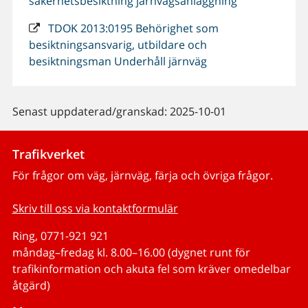
säkerhetsbesiktning järnvägsanläggning
TDOK 2013:0195 Behörighet som
besiktningsansvarig, utbildare och
besiktningsman Underhåll järnväg
Senast uppdaterad/granskad: 2025-10-01
Trafikverket
För frågor om väg, järnväg, färja och övriga frågor.
Skriv till oss via kontaktformulär
Ring, 0771-921 921
måndag–fredag kl. 8.00–16.00 (dygnet runt för
trafikinformation och akuta fel som kräver omedelbar
åtgärd)