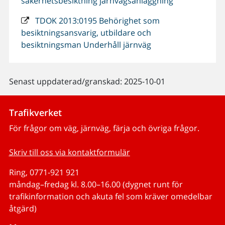
säkerhetsbesiktning järnvägsanläggning
TDOK 2013:0195 Behörighet som
besiktningsansvarig, utbildare och
besiktningsman Underhåll järnväg
Senast uppdaterad/granskad: 2025-10-01
Trafikverket
För frågor om väg, järnväg, färja och övriga frågor.
Skriv till oss via kontaktformulär
Ring, 0771-921 921
måndag–fredag kl. 8.00–16.00 (dygnet runt för
trafikinformation och akuta fel som kräver omedelbar
åtgärd)