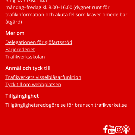
Ring, 0771-921 921
måndag–fredag kl. 8.00–16.00 (dygnet runt för
trafikinformation och akuta fel som kräver omedelbar
åtgärd)
Mer om
Delegationen för sjöfartsstöd
Färjerederiet
Trafikverksskolan
Anmäl och tyck till
Trafikverkets visselblåsarfunktion
Tyck till om webbplatsen
Tillgänglighet
Tillgänglighetsredogörelse för bransch.trafikverket.se
Facebook
YouTub
Inst
P