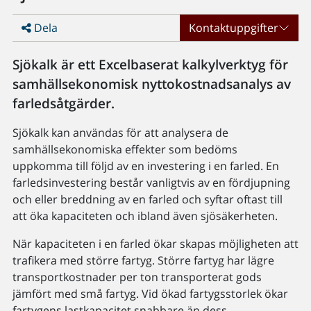
Dela
Kontaktuppgifter
Sjökalk är ett Excelbaserat kalkylverktyg för
samhällsekonomisk nyttokostnadsanalys av
farledsåtgärder.
Sjökalk kan användas för att analysera de
samhällsekonomiska effekter som bedöms
uppkomma till följd av en investering i en farled. En
farledsinvestering består vanligtvis av en fördjupning
och eller breddning av en farled och syftar oftast till
att öka kapaciteten och ibland även sjösäkerheten.
När kapaciteten i en farled ökar skapas möjligheten att
trafikera med större fartyg. Större fartyg har lägre
transportkostnader per ton transporterat gods
jämfört med små fartyg. Vid ökad fartygsstorlek ökar
fartygens lastkapacitet snabbare än dess