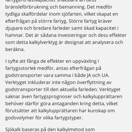
bränsleförbrukning och bemanning. Det medför
tydliga skalfördelar inom sjöfarten, vilket skapat en
efterfrågan på större fartyg. Större fartyg kräver
djupare och bredare farleder samt ökad kapacitet i
hamnar. Det är sådana investeringar och dess effekter
som detta kalkylverktyg är designat att analysera och
beräkna.
I syfte att fånga de effekter en uppväxling i
fartygsstorlek medför, antas efterfrågan på
godstransporter vara samma i både JA och UA.
Verktyget inkluderar inte någon överflyttning av
godstransporter till den aktuella farleden. Verktyget
saknar även fartygsprognoser och kalkylupprättaren
behöver därför göra antaganden kring detta, vilket
förutsätter att kalkylupprättaren har kunskap om
godsvolymer för olika fartygstyper.
Sjökalk baseras på den kalkylmetod som