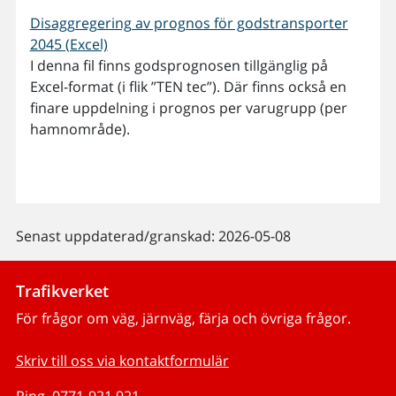
Disaggregering av prognos för godstransporter
2045 (Excel)
I denna fil finns godsprognosen tillgänglig på
Excel-format (i flik ”TEN tec”). Där finns också en
finare uppdelning i prognos per varugrupp (per
hamnområde).
Senast uppdaterad/granskad: 2026-05-08
Trafikverket
För frågor om väg, järnväg, färja och övriga frågor.
Skriv till oss via kontaktformulär