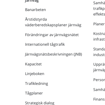
Järnväg
Samhä
trafik
Banarbeten
effek
Årstidstyrda
Plane
väderberedskapsplaner järnväg
Kostna
Förändringar av järnvägsnätet
infras
Internationell tågtrafik
Stand
Järnvägsnätsbeskrivningen (JNB)
indust
Kapacitet
Upprät
järnvä
Linjeboken
Person
Trafikledning
Samhäl
Tågplaner
Finans
Strategisk dialog