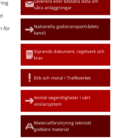
Leverera eller beställa data om
ring
våra anläggningar
l
Nationella godstransportrådets
m för
kansli
Styrande dokument, regelverk och
krav
Etik och moral i Trafikverket
Anmäl oegentligheter i vårt
visslarsystem
Materialförsörjning tekniskt
godkänt material