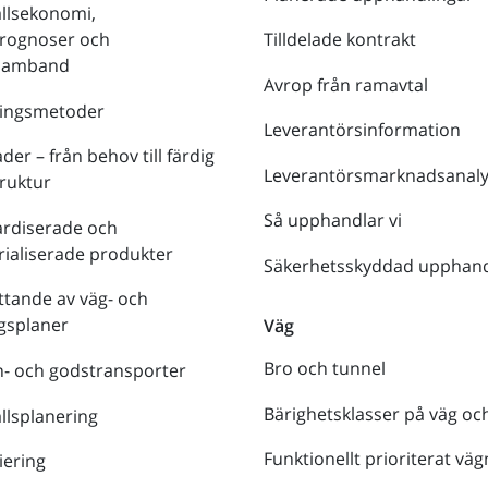
llsekonomi,
prognoser och
Tilldelade kontrakt
tsamband
Avrop från ramavtal
ringsmetoder
Leverantörsinformation
der – från behov till färdig
Leverantörsmarknadsanaly
truktur
Så upphandlar vi
ardiserade och
rialiserade produkter
Säkerhetsskyddad upphand
tande av väg- och
gsplaner
Väg
Bro och tunnel
- och godstransporter
Bärighetsklasser på väg oc
lsplanering
Funktionellt prioriterat väg
iering