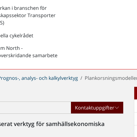
kan i branschen för
skapssektor Transporter
S)
ella cykelrådet
rm North -
överskridande samarbete
Prognos-, analys- och kalkylverktyg
Plankorsningsmodelle
Kontaktuppgifter
serat verktyg för samhällsekonomiska