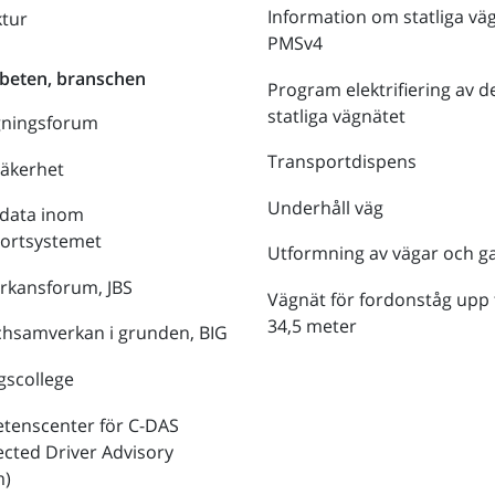
Information om statliga vä
ktur
PMSv4
beten, branschen
Program elektrifiering av d
statliga vägnätet
gningsforum
Transportdispens
säkerhet
Underhåll väg
data inom
portsystemet
Utformning av vägar och g
rkansforum, JBS
Vägnät för fordonståg upp t
34,5 meter
hsamverkan i grunden, BIG
gscollege
tenscenter för C-DAS
cted Driver Advisory
m)