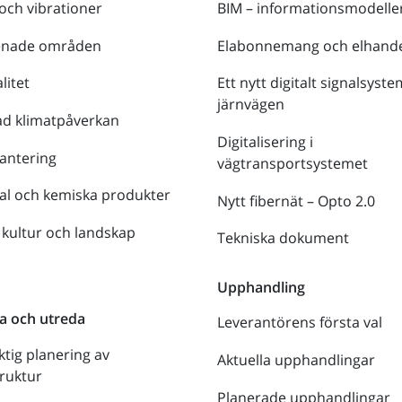
 och vibrationer
BIM – informationsmodelle
enade områden
Elabonnemang och elhande
litet
Ett nytt digitalt signalsyste
järnvägen
ad klimatpåverkan
Digitalisering i
antering
vägtransportsystemet
al och kemiska produkter
Nytt fibernät – Opto 2.0
 kultur och landskap
Tekniska dokument
n
Upphandling
a och utreda
Leverantörens första val
ktig planering av
Aktuella upphandlingar
truktur
Planerade upphandlingar