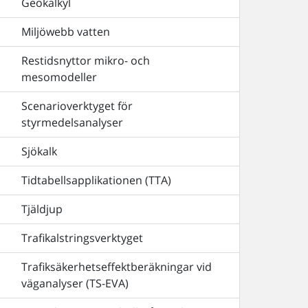
Geokalkyl
Miljöwebb vatten
Restidsnyttor mikro- och
mesomodeller
Scenarioverktyget för
styrmedelsanalyser
Sjökalk
Tidtabellsapplikationen (TTA)
Tjäldjup
Trafikalstringsverktyget
Trafiksäkerhetseffektberäkningar vid
väganalyser (TS-EVA)