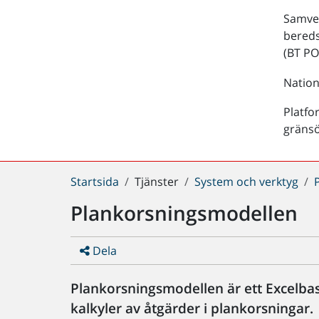
Samver
bered
(BT PO
Nation
Platfo
gräns
Du
Startsida
Tjänster
System och verktyg
är
Plankorsningsmodellen
här:
Dela
Plankorsningsmodellen är ett Excelba
kalkyler av åtgärder i plankorsningar.