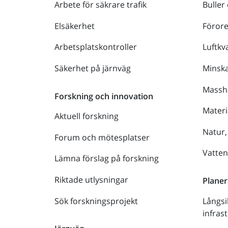
Arbete för säkrare trafik
Buller
Elsäkerhet
Föror
Arbetsplatskontroller
Luftkva
Säkerhet på järnväg
Minsk
Massh
Forskning och innovation
Materi
Aktuell forskning
Natur,
Forum och mötesplatser
Vatte
Lämna förslag på forskning
Riktade utlysningar
Planer
Sök forskningsprojekt
Långsi
infras