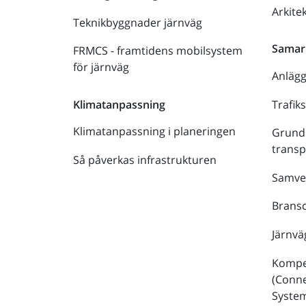
Arkite
Teknikbyggnader järnväg
Samar
FRMCS - framtidens mobilsystem
för järnväg
Anläg
Trafik
Klimatanpassning
Klimatanpassning i planeringen
Grund
trans
Så påverkas infrastrukturen
Samve
Bransc
Järnvä
Kompe
(Conne
Syste