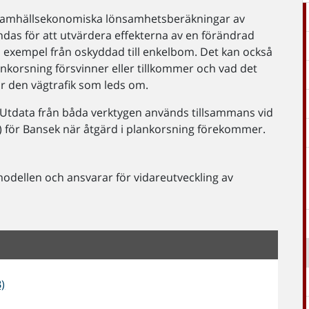
 samhällsekonomiska lönsamhetsberäkningar av
ndas för att utvärdera effekterna av en förändrad
ill exempel från oskyddad till enkelbom. Det kan också
ankorsning försvinner eller tillkommer och vad det
ör den vägtrafik som leds om.
Utdata från båda verktygen används tillsammans vid
 för Bansek när åtgärd i plankorsning förekommer.
modellen och ansvarar för vidareutveckling av
)