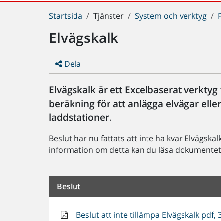
Du
Startsida
Tjänster
System och verktyg
är
Elvägskalk
här:
Dela
Elvägskalk är ett Excelbaserat verkty
beräkning för att anlägga elvägar elle
laddstationer.
Beslut har nu fattats att inte ha kvar Elvägskal
information om detta kan du läsa dokumentet
Beslut
Beslut att inte tillämpa Elvägskalk pdf, 