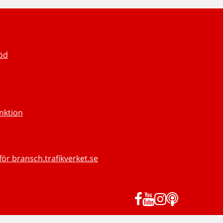
töd
unktion
för bransch.trafikverket.se
Facebook
YouTube
Instagram
Podd