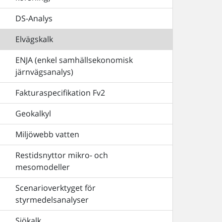
DS-Analys
Elvägskalk
ENJA (enkel samhällsekonomisk
järnvägsanalys)
Fakturaspecifikation Fv2
Geokalkyl
Miljöwebb vatten
Restidsnyttor mikro- och
mesomodeller
Scenarioverktyget för
styrmedelsanalyser
Sjökalk