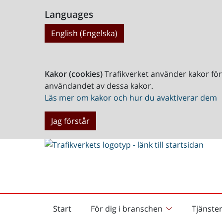
Languages
English (Engelska)
Kakor (cookies)
Trafikverket använder kakor fö
användandet av dessa kakor.
Läs mer om kakor och hur du avaktiverar dem
Jag förstår
Start
För dig i branschen
Tjänste
Startsida