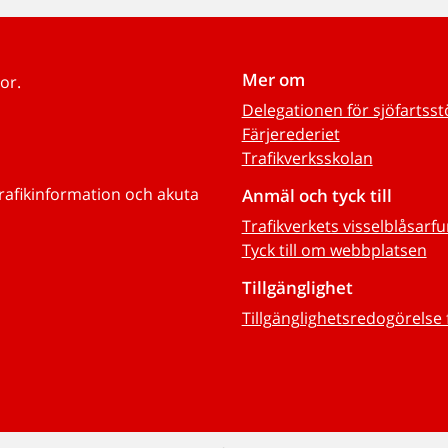
Mer om
or.
Delegationen för sjöfartss
Färjerederiet
Trafikverksskolan
trafikinformation och akuta
Anmäl och tyck till
Trafikverkets visselblåsarf
Tyck till om webbplatsen
Tillgänglighet
Tillgänglighetsredogörelse 