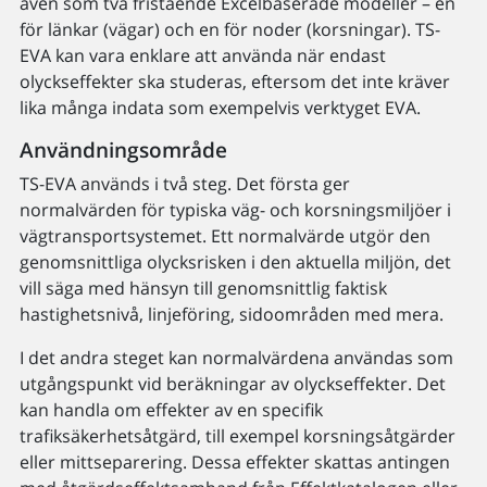
även som två fristående Excelbaserade modeller – en
för länkar (vägar) och en för noder (korsningar). TS-
EVA kan vara enklare att använda när endast
olyckseffekter ska studeras, eftersom det inte kräver
lika många indata som exempelvis verktyget EVA.
Användningsområde
TS-EVA används i två steg. Det första ger
normalvärden för typiska väg- och korsningsmiljöer i
vägtransportsystemet. Ett normalvärde utgör den
genomsnittliga olycksrisken i den aktuella miljön, det
vill säga med hänsyn till genomsnittlig faktisk
hastighetsnivå, linjeföring, sidoområden med mera.
I det andra steget kan normalvärdena användas som
utgångspunkt vid beräkningar av olyckseffekter. Det
kan handla om effekter av en specifik
trafiksäkerhetsåtgärd, till exempel korsningsåtgärder
eller mittseparering. Dessa effekter skattas antingen