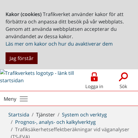
Kakor (cookies)
Trafikverket använder kakor för att
förbättra och anpassa ditt besök på vår webbplats.
Genom att använda webbplatsen accepterar du
användandet av dessa kakor.
Läs mer om kakor och hur du avaktiverar dem
Jag förstår
Logga in
Sök
Meny
Du
Startsida
Tjänster
System och verktyg
är
Prognos-, analys- och kalkylverktyg
här:
Trafiksäkerhetseffektberäkningar vid väganalyser
(TS-EVA)