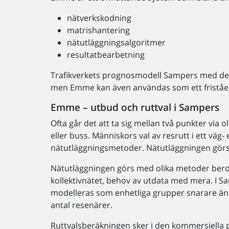
nätverkskodning
matrishantering
nätutläggningsalgoritmer
resultatbearbetning
Trafikverkets prognosmodell Sampers med des
men Emme kan även användas som ett friståe
Emme – utbud och ruttval i Sampers
Ofta går det att ta sig mellan två punkter via o
eller buss. Människors val av resrutt i ett väg-
nätutläggningsmetoder. Nätutläggningen görs 
Nätutläggningen görs med olika metoder bero
kollektivnätet, behov av utdata med mera. I
modelleras som enhetliga grupper snarare än e
antal resenärer.
Ruttvalsberäkningen sker i den kommersiell