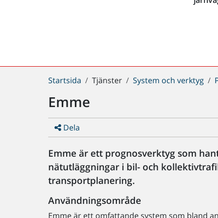
Du
Startsida
Tjänster
System och verktyg
är
Emme
här:
Dela
Emme är ett prognosverktyg som hant
nätutläggningar i bil- och kollektivtra
transportplanering.
Användningsområde
Emme är ett omfattande system som bland ann