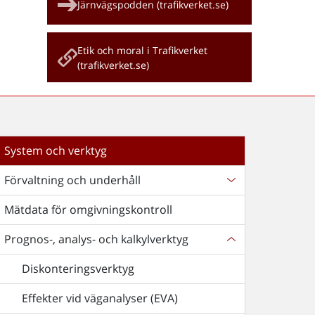
Järnvägspodden (trafikverket.se)
Etik och moral i Trafikverket
(trafikverket.se)
System och verktyg
Förvaltning och underhåll
Mätdata för omgivningskontroll
Prognos-, analys- och kalkylverktyg
Diskonteringsverktyg
Effekter vid väganalyser (EVA)