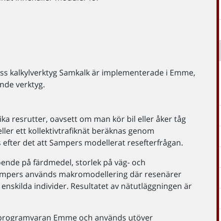
s kalkylverktyg Samkalk är implementerade i Emme,
nde verktyg.
lika resrutter, oavsett om man kör bil eller åker tåg
 eller ett kollektivtrafiknät beräknas genom
efter det att Sampers modellerat resefterfrågan.
ende på färdmedel, storlek på väg- och
 Sampers används makromodellering där resenärer
nskilda individer. Resultatet av nätutläggningen är
a programvaran Emme och används utöver