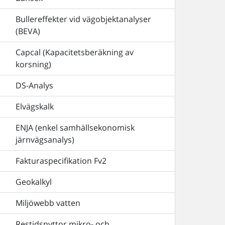
Bullereffekter vid vägobjektanalyser
(BEVA)
Capcal (Kapacitetsberäkning av
korsning)
DS-Analys
Elvägskalk
ENJA (enkel samhällsekonomisk
järnvägsanalys)
Fakturaspecifikation Fv2
Geokalkyl
Miljöwebb vatten
Restidsnyttor mikro- och