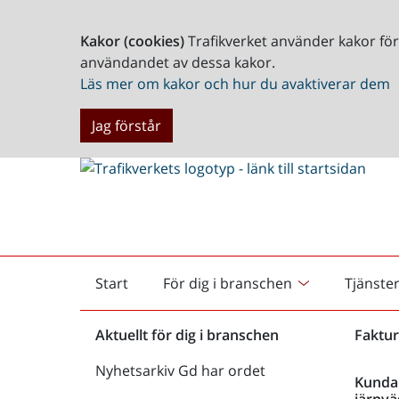
Kakor (cookies)
Trafikverket använder kakor fö
användandet av dessa kakor.
Läs mer om kakor och hur du avaktiverar dem
Jag förstår
Start
För dig i branschen
Tjänste
Startsida
Aktuellt för dig i branschen
Faktur
Nyhetsarkiv Gd har ordet
Kunda
järnvä