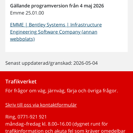
Gällande programversion från 4 maj 2026
Emme 25.01.00
EMME | Bentley Systems | Infrastructure
Engineering Software Company (annan
webbplats)
Senast uppdaterad/granskad: 2026-05-04
Trafikverket
För frågor om väg, järnväg, färja och övriga frågor.
Skriv till oss via kontaktformulär
Ring, 0771-921 921
måndag–fredag kl. 8.00–16.00 (dygnet runt för
trafikinformation och akuta fel som kräver omedelbar