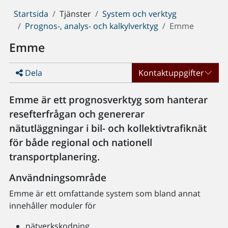
Du
Startsida
Tjänster
System och verktyg
är
Prognos-, analys- och kalkylverktyg
Emme
här:
Emme
Dela
Kontaktuppgifter
Emme är ett prognosverktyg som hanterar
resefterfrågan och genererar
nätutläggningar i bil- och kollektivtrafiknät
för både regional och nationell
transportplanering.
Användningsområde
Emme är ett omfattande system som bland annat
innehåller moduler för
nätverkskodning