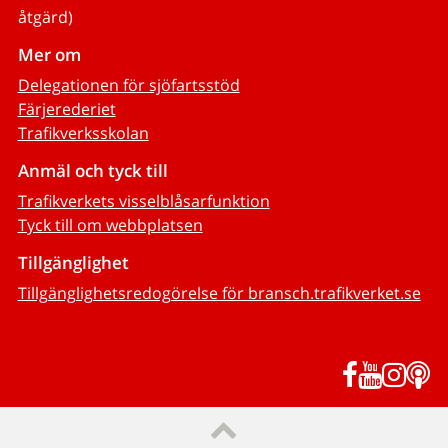
åtgärd)
Mer om
Delegationen för sjöfartsstöd
Färjerederiet
Trafikverksskolan
Anmäl och tyck till
Trafikverkets visselblåsarfunktion
Tyck till om webbplatsen
Tillgänglighet
Tillgänglighetsredogörelse för bransch.trafikverket.se
Facebook
YouTub
Inst
P
Till sidans topp