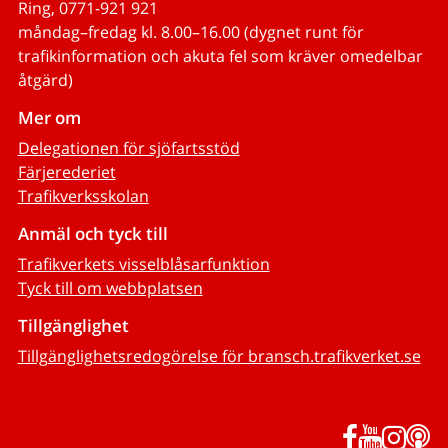
Ring, 0771-921 921
måndag–fredag kl. 8.00–16.00 (dygnet runt för
trafikinformation och akuta fel som kräver omedelbar
åtgärd)
Mer om
Delegationen för sjöfartsstöd
Färjerederiet
Trafikverksskolan
Anmäl och tyck till
Trafikverkets visselblåsarfunktion
Tyck till om webbplatsen
Tillgänglighet
Tillgänglighetsredogörelse för bransch.trafikverket.se
Facebook
YouTub
Inst
P