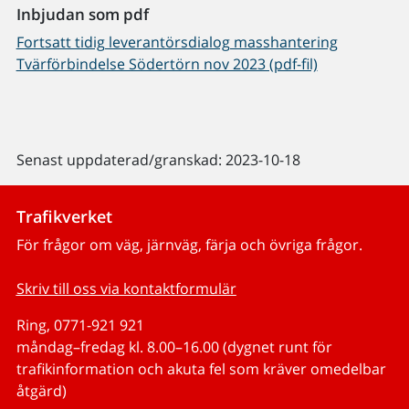
Inbjudan som pdf
Fortsatt tidig leverantörsdialog masshantering
Tvärförbindelse Södertörn nov 2023 (pdf-fil)
Senast uppdaterad/granskad: 2023-10-18
Trafikverket
För frågor om väg, järnväg, färja och övriga frågor.
Skriv till oss via kontaktformulär
Ring, 0771-921 921
måndag–fredag kl. 8.00–16.00 (dygnet runt för
trafikinformation och akuta fel som kräver omedelbar
åtgärd)