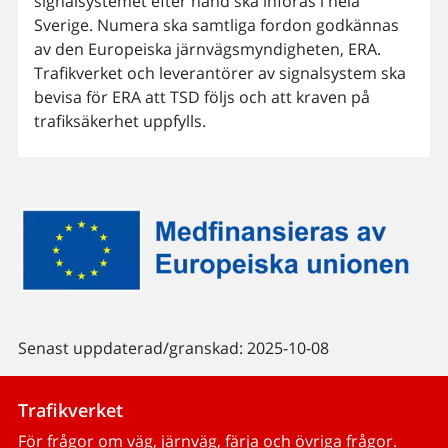
signalsystemet efter hand ska införas i hela
Sverige. Numera ska samtliga fordon godkännas
av den Europeiska järnvägsmyndigheten, ERA.
Trafikverket och leverantörer av signalsystem ska
bevisa för ERA att TSD följs och att kraven på
trafiksäkerhet uppfylls.
Senast uppdaterad/granskad: 2025-10-08
Trafikverket
För frågor om väg, järnväg, färja och övriga frågor.