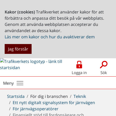
Kakor (cookies)
Trafikverket använder kakor för att
förbättra och anpassa ditt besök på vår webbplats.
Genom att använda webbplatsen accepterar du
användandet av dessa kakor.
Läs mer om kakor och hur du avaktiverar dem
Jag förstår
Logga in
Sök
Meny
Du
Startsida
För dig i branschen
Teknik
är
Ett nytt digitalt signalsystem för järnvägen
här:
För järnvägsoperatörer
Finansiellt stöd till fordonsägare och