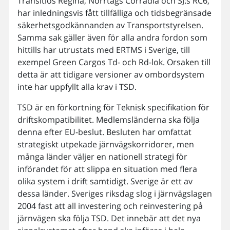
Transitios Regina, Norrtågs Corradia och SJ:s RC6,
har inledningsvis fått tillfälliga och tidsbegränsade
säkerhetsgodkännanden av Transportstyrelsen.
Samma sak gäller även för alla andra fordon som
hittills har utrustats med ERTMS i Sverige, till
exempel Green Cargos Td- och Rd-lok. Orsaken till
detta är att tidigare versioner av ombordsystem
inte har uppfyllt alla krav i TSD.
TSD är en förkortning för Teknisk specifikation för
driftskompatibilitet. Medlemsländerna ska följa
denna efter EU-beslut. Besluten har omfattat
strategiskt utpekade järnvägskorridorer, men
många länder väljer en nationell strategi för
införandet för att slippa en situation med flera
olika system i drift samtidigt. Sverige är ett av
dessa länder. Sveriges riksdag slog i järnvägslagen
2004 fast att all investering och reinvestering på
järnvägen ska följa TSD. Det innebär att det nya