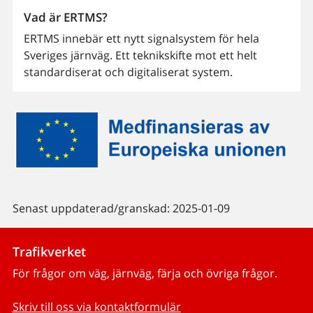
Vad är ERTMS?
ERTMS innebär ett nytt signalsystem för hela
Sveriges järnväg. Ett teknikskifte mot ett helt
standardiserat och digitaliserat system.
Senast uppdaterad/granskad: 2025-01-09
Trafikverket
För frågor om väg, järnväg, färja och övriga frågor.
Skriv till oss via kontaktformulär