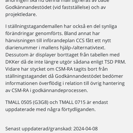
ändringen ska nu denna mall signeras av både
Godkännandestödet (vid fastställelse) och av
projektledare.
I ställningstagandemallen har också en del synliga
förändringar genomförts. Bland annat har
hänvisningen till införandeplan CCS fått ett nytt
diarienummer i mallens hjälp-/alternativtext.
Dessutom är displayer borttaget från tabellen med
DKKer då de inte längre utgör sådana enligt TSD PRM.
Vidare har stycket om CSM-RA tagits bort från
ställningstagandet då Godkännandestödet bedömer
informationen överflödig i relation till övrig hantering
av CSM-RA i godkännandeprocessen.
TMALL 0505 (G3G8) och TMALL 0715 är endast
uppdaterade med några förtydliganden.
Senast uppdaterad/granskad: 2024-04-08