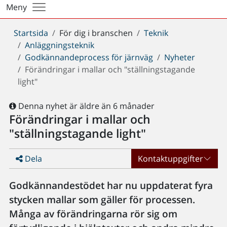
Meny
Du
Startsida
För dig i branschen
Teknik
är
Anläggningsteknik
här:
Godkännandeprocess för järnväg
Nyheter
Förändringar i mallar och "ställningstagande
light"
Denna nyhet är äldre än 6 månader
Förändringar i mallar och
"ställningstagande light"
Dela
Kontaktuppgifter
Godkännandestödet har nu uppdaterat fyra
stycken mallar som gäller för processen.
Många av förändringarna rör sig om