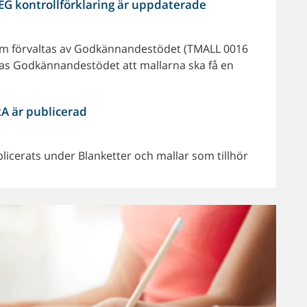
EG kontrollförklaring är uppdaterade
 som förvaltas av Godkännandestödet (TMALL 0016
as Godkännandestödet att mallarna ska få en
RA är publicerad
icerats under Blanketter och mallar som tillhör