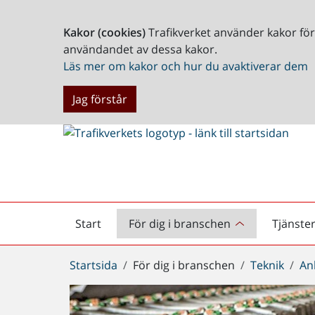
Kakor (cookies)
Trafikverket använder kakor fö
användandet av dessa kakor.
Läs mer om kakor och hur du avaktiverar dem
Jag förstår
Start
För dig i branschen
Tjänste
Startsida
Du
Startsida
För dig i branschen
Teknik
An
är
här: