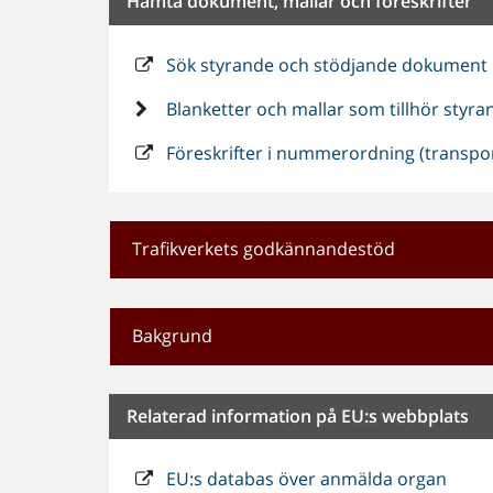
Hämta dokument, mallar och föreskrifter
Sök styrande och stödjande dokument
Blanketter och mallar som tillhör sty
Föreskrifter i nummerordning (transpor
Trafikverkets godkännandestöd
Bakgrund
Relaterad information på EU:s webbplats
EU:s databas över anmälda organ