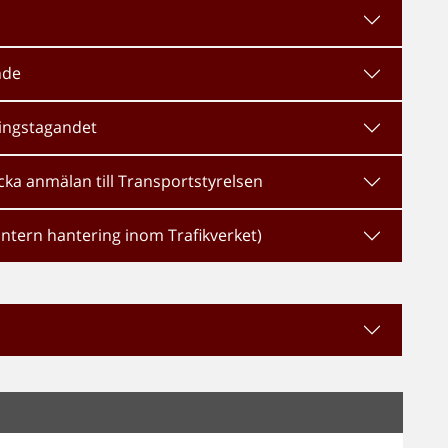
nde
ningstagandet
icka anmälan till Transportstyrelsen
intern hantering inom Trafikverket)