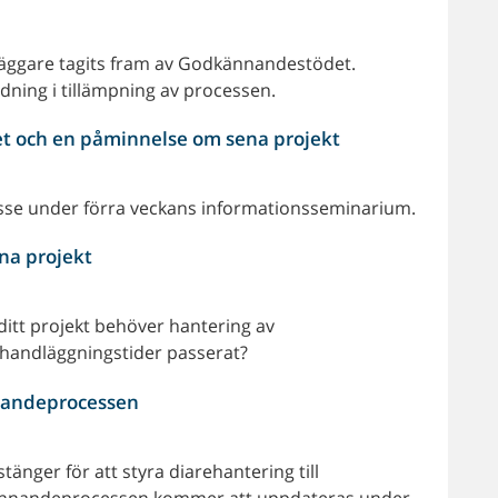
läggare tagits fram av Godkännandestödet.
dning i tillämpning av processen.
et och en påminnelse om sena projekt
resse under förra veckans informationsseminarium.
ena projekt
ditt projekt behöver hantering av
 handläggningstider passerat?
nnandeprocessen
tänger för att styra diarehantering till
kännandeprocessen kommer att uppdateras under