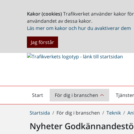
Kakor (cookies)
Trafikverket använder kakor fö
användandet av dessa kakor.
Läs mer om kakor och hur du avaktiverar dem
Jag förstår
Start
För dig i branschen
Tjänste
Startsida
Du
Startsida
För dig i branschen
Teknik
An
är
Nyheter Godkännandestö
här: