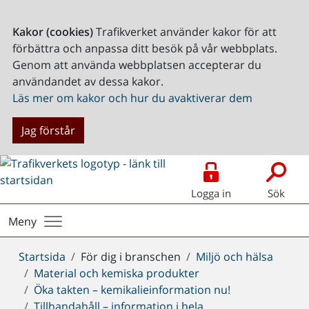
Kakor (cookies)
Trafikverket använder kakor för att
förbättra och anpassa ditt besök på vår webbplats.
Genom att använda webbplatsen accepterar du
användandet av dessa kakor.
Läs mer om kakor och hur du avaktiverar dem
Jag förstår
Logga in
Sök
Meny
Du
Startsida
För dig i branschen
Miljö och hälsa
är
Material och kemiska produkter
här:
Öka takten – kemikalieinformation nu!
Tillhandahåll – information i hela