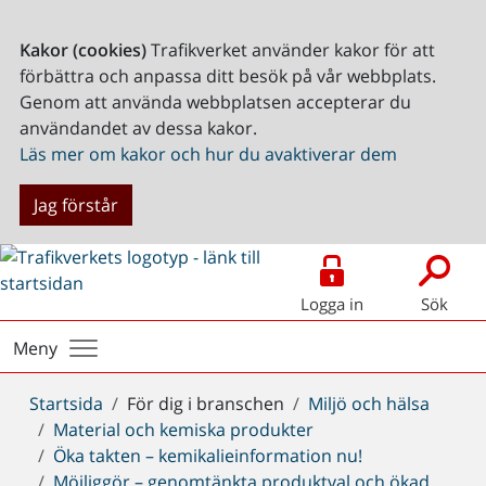
Kakor (cookies)
Trafikverket använder kakor för att
förbättra och anpassa ditt besök på vår webbplats.
Genom att använda webbplatsen accepterar du
användandet av dessa kakor.
Läs mer om kakor och hur du avaktiverar dem
Jag förstår
Logga in
Sök
Meny
Du
Startsida
För dig i branschen
Miljö och hälsa
är
Material och kemiska produkter
här:
Öka takten – kemikalieinformation nu!
Möjliggör – genomtänkta produktval och ökad