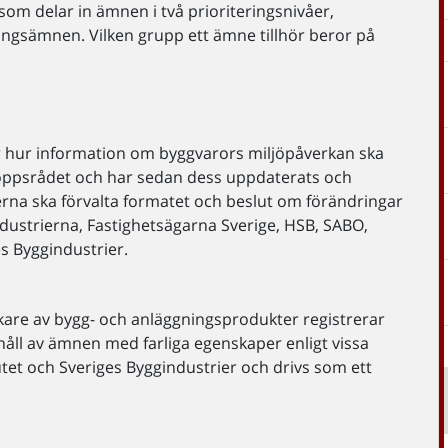
om delar in ämnen i två prioriteringsnivåer,
ngsämnen. Vilken grupp ett ämne tillhör beror på
ör hur information om byggvarors miljöpåverkan ska
loppsrådet och har sedan dess uppdaterats och
erna ska förvalta formatet och beslut om förändringar
dustrierna, Fastighetsägarna Sverige, HSB, SABO,
s Byggindustrier.
verkare av bygg- och anläggningsprodukter registrerar
åll av ämnen med farliga egenskaper enligt vissa
tutet och Sveriges Byggindustrier och drivs som ett