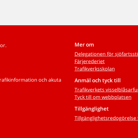
Mer om
or.
Delegationen för sjöfartss
Färjerederiet
Trafikverksskolan
trafikinformation och akuta
Anmäl och tyck till
Trafikverkets visselblåsarf
Tyck till om webbplatsen
Tillgänglighet
Tillgänglighetsredogörelse 