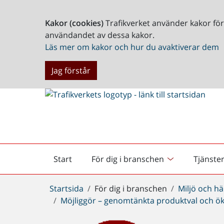
Kakor (cookies)
Trafikverket använder kakor fö
användandet av dessa kakor.
Läs mer om kakor och hur du avaktiverar dem
Jag förstår
Start
För dig i branschen
Tjänste
Startsida
Du
Startsida
För dig i branschen
Miljö och hä
är
Möjliggör – genomtänkta produktval och ök
här: