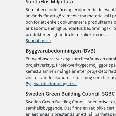
SundaHus Miljödata
Som oberoende företag erbjuder de det webb
används för att göra medvetna materialval i proj
och för att enkelt dokumentera produkterna oc
är bedömda enligt SundaHus bedömningskriter
produkter enligt andra kemikaliekriterier.
Sundahus.se
Byggvarubedömningen (BVB)
Ett webbaserat verktyg som består av en dat
projektverktyg. Projektverktyget möjliggör s
kemiska ämnen många år efter projektets fär
vinstdrivande ekonomisk förening som har utv
Byggvarubedomningen.se
Sweden Green Building Council, SGBC
Sweden Green Building Council är en privat or
samhällsbyggande. Det finns en rad olika ce
anläggningars prestanda ur ett hållbarhetsper