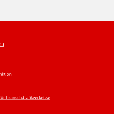
töd
unktion
för bransch.trafikverket.se