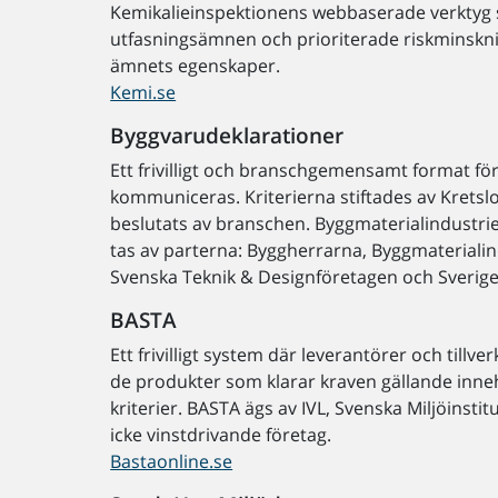
Kemikalieinspektionens webbaserade verktyg s
utfasningsämnen och prioriterade riskminskni
ämnets egenskaper.
Kemi.se
Byggvarudeklarationer
Ett frivilligt och branschgemensamt format f
kommuniceras. Kriterierna stiftades av Krets
beslutats av branschen. Byggmaterialindustri
tas av parterna: Byggherrarna, Byggmaterialin
Svenska Teknik & Designföretagen och Sverige
BASTA
Ett frivilligt system där leverantörer och till
de produkter som klarar kraven gällande inneh
kriterier. BASTA ägs av IVL, Svenska Miljöinsti
icke vinstdrivande företag.
Bastaonline.se