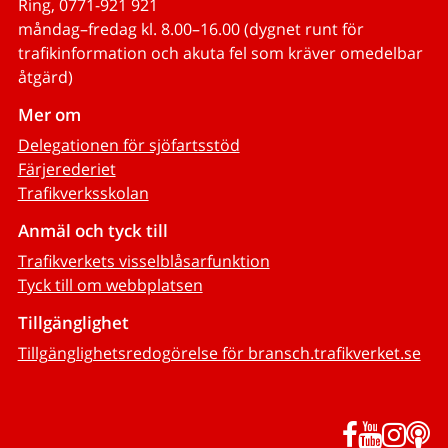
Ring, 0771-921 921
måndag–fredag kl. 8.00–16.00 (dygnet runt för
trafikinformation och akuta fel som kräver omedelbar
åtgärd)
Mer om
Delegationen för sjöfartsstöd
Färjerederiet
Trafikverksskolan
Anmäl och tyck till
Trafikverkets visselblåsarfunktion
Tyck till om webbplatsen
Tillgänglighet
Tillgänglighetsredogörelse för bransch.trafikverket.se
Facebook
YouTub
Inst
P