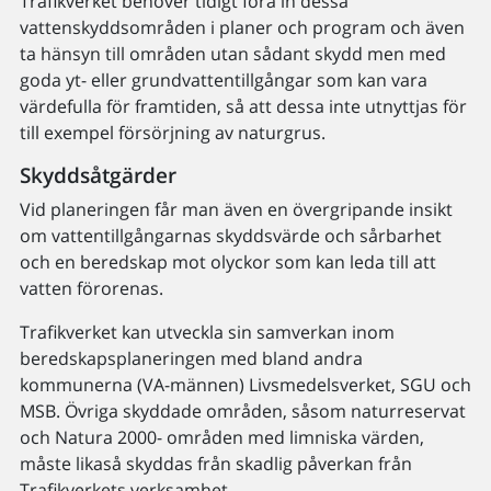
Trafikverket behöver tidigt föra in dessa
vattenskyddsområden i planer och program och även
ta hänsyn till områden utan sådant skydd men med
goda yt- eller grundvattentillgångar som kan vara
värdefulla för framtiden, så att dessa inte utnyttjas för
till exempel försörjning av naturgrus.
Skyddsåtgärder
Vid planeringen får man även en övergripande insikt
om vattentillgångarnas skyddsvärde och sårbarhet
och en beredskap mot olyckor som kan leda till att
vatten förorenas.
Trafikverket kan utveckla sin samverkan inom
beredskapsplaneringen med bland andra
kommunerna (VA-männen) Livsmedelsverket, SGU och
MSB. Övriga skyddade områden, såsom naturreservat
och Natura 2000- områden med limniska värden,
måste likaså skyddas från skadlig påverkan från
Trafikverkets verksamhet.