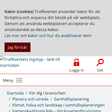
Kakor (cookies)
Trafikverket använder kakor för att
förbättra och anpassa ditt besök på vår webbplats.
Genom att använda webbplatsen accepterar du
användandet av dessa kakor.
Läs mer om kakor och hur du avaktiverar dem
Jag förstår
Logga in
Sök
Meny
Du
Startsida
För dig i branschen
är
Planera och utreda
Samhällsplanering
här:
Klimat, hälsa och landskap i samhällsplaneringen
Vattenskyddsområde – dricksvattenförsörjning