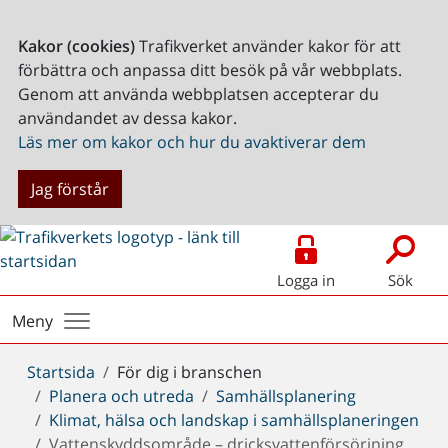
Kakor (cookies)
Trafikverket använder kakor för att
förbättra och anpassa ditt besök på vår webbplats.
Genom att använda webbplatsen accepterar du
användandet av dessa kakor.
Läs mer om kakor och hur du avaktiverar dem
Jag förstår
Logga in
Sök
Meny
Du
Startsida
För dig i branschen
är
Planera och utreda
Samhällsplanering
här:
Klimat, hälsa och landskap i samhällsplaneringen
Vattenskyddsområde – dricksvattenförsörjning