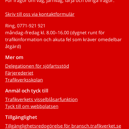
För frågor om väg, järnväg, färja och övriga frågor.
Skriv till oss via kontaktformulär
Ring, 0771-921 921
måndag–fredag kl. 8.00–16.00 (dygnet runt för
trafikinformation och akuta fel som kräver omedelbar
åtgärd)
Mer om
Delegationen för sjöfartsstöd
Färjerederiet
Trafikverksskolan
Anmäl och tyck till
Trafikverkets visselblåsarfunktion
Tyck till om webbplatsen
Tillgänglighet
Tillgänglighetsredogörelse för bransch.trafikverket.se