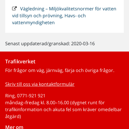
Vägledning – Miljökvalitetsnormer för vatten
vid tillsyn och prövning, Havs- och
vattenmyndigheten
Senast uppdaterad/granskad: 2020-03-16
Trafikverket
För frågor om väg, järnväg, färja och övriga frågor.
Skriv till oss via kontaktformulär
Ring, 0771-921 921
måndag–fredag kl. 8.00–16.00 (dygnet runt för
trafikinformation och akuta fel som kräver omedelbar
åtgärd)
Mer om