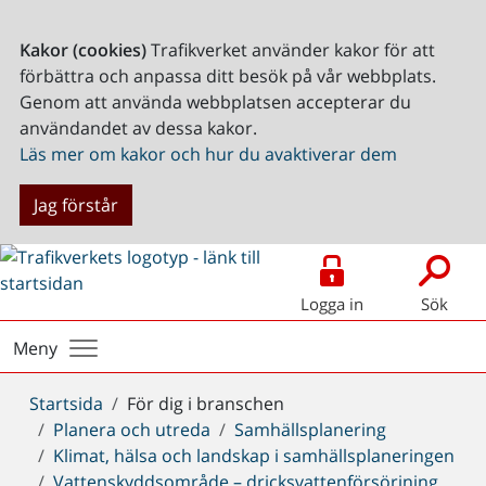
Kakor (cookies)
Trafikverket använder kakor för att
förbättra och anpassa ditt besök på vår webbplats.
Genom att använda webbplatsen accepterar du
användandet av dessa kakor.
Läs mer om kakor och hur du avaktiverar dem
Jag förstår
Logga in
Sök
Meny
Du
Startsida
För dig i branschen
är
Planera och utreda
Samhällsplanering
här:
Klimat, hälsa och landskap i samhällsplaneringen
Vattenskyddsområde – dricksvattenförsörjning