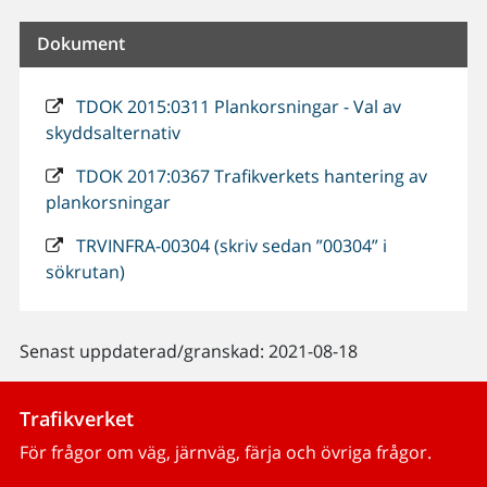
Dokument
TDOK 2015:0311 Plankorsningar - Val av
skyddsalternativ
TDOK 2017:0367 Trafikverkets hantering av
plankorsningar
TRVINFRA-00304 (skriv sedan ”00304” i
sökrutan)
Senast uppdaterad/granskad: 2021-08-18
Trafikverket
För frågor om väg, järnväg, färja och övriga frågor.