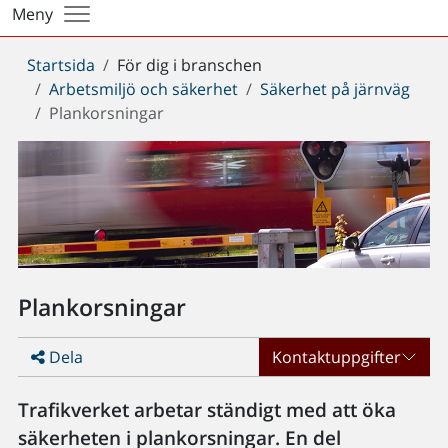
Meny
Du
Startsida
För dig i branschen
är
Arbetsmiljö och säkerhet
Säkerhet på järnväg
här:
Plankorsningar
Plankorsningar
Dela
Kontaktuppgifter
Trafikverket arbetar ständigt med att öka
säkerheten i plankorsningar. En del