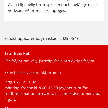
även tillgänglig bromsprocent och tåglängd (eller
verksam EP-broms) ska uppges.
Senast uppdaterad/granskad: 2025-06-16
Trafikverket
För frågor om väg, järnväg, färja och övriga frågor.
Skriv till oss via kontaktformulär
Ring, 0771-921 921
måndag–fredag kl. 8.00–16.00 (dygnet runt för
trafikinformation och akuta fel som kräver omedelbar
åtgärd)